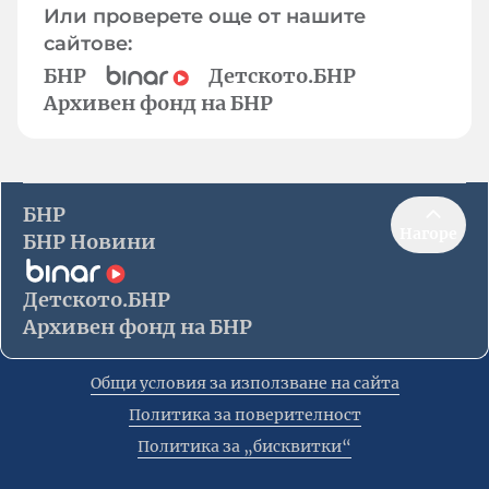
Или проверете още от нашите
сайтове:
БНР
Детското.БНР
Архивен фонд на БНР
БНР
Нагоре
БНР Новини
Детското.БНР
Архивен фонд на БНР
Общи условия за използване на сайта
Политика за поверителност
Политика за „бисквитки“