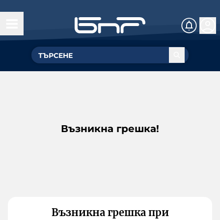
Възникна грешка!
Възникна грешка при