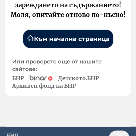
зареждането на съдържанието!
Моля, опитайте отново по-късно!
Към начална страница
Или проверете още от нашите
сайтове:
БНР
Детското.БНР
Архивен фонд на БНР
БНР