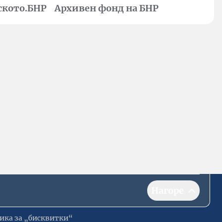
ското.БНР
Архивен фонд на БНР
Нагоре
ика за „бисквитки“