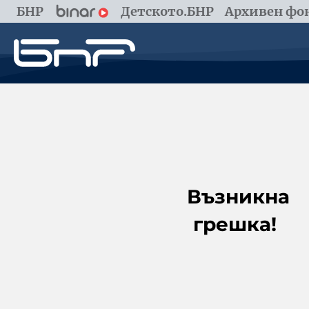
БНР
Детското.БНР
Архивен фон
Възникна
грешка!