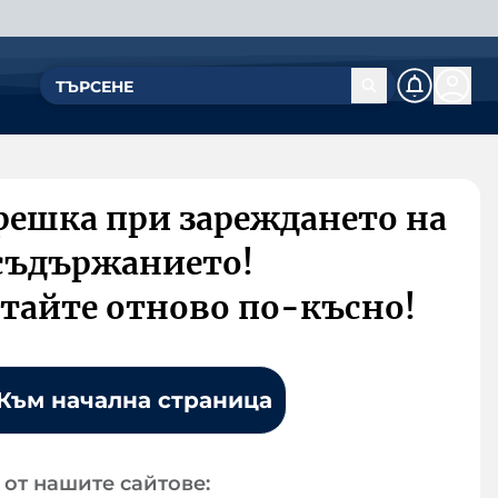
решка при зареждането на
съдържанието!
тайте отново по-късно!
Към начална страница
от нашите сайтове: