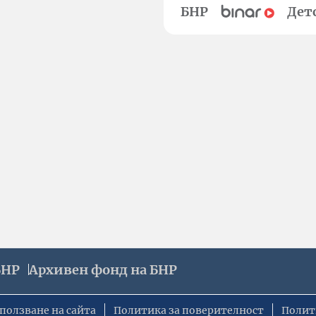
БНР
Дет
БНР
Архивен фонд на БНР
ползване на сайта
Политика за поверителност
Полит