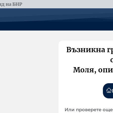
д на БНР
Възникна г
Моля, опи
Или проверете още 