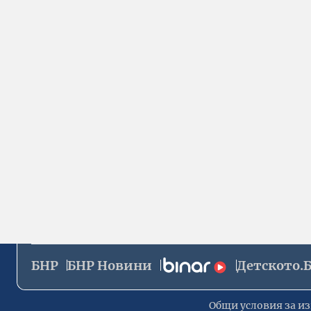
БНР
БНР Новини
Детското.
Общи условия за из