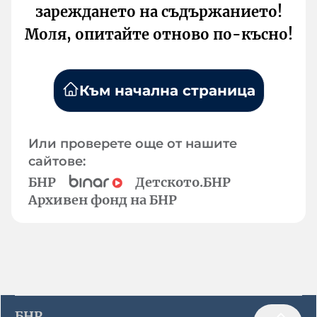
зареждането на съдържанието!
Моля, опитайте отново по-късно!
Към начална страница
Или проверете още от нашите
сайтове:
БНР
Детското.БНР
Архивен фонд на БНР
БНР