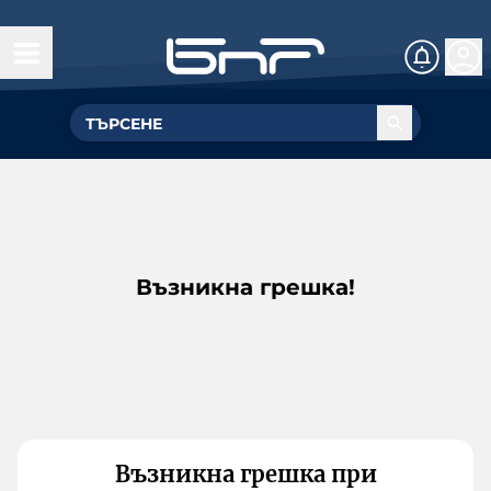
Възникна грешка!
Възникна грешка при