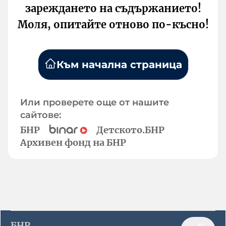
зареждането на съдържанието!
Моля, опитайте отново по-късно!
Към начална страница
Или проверете още от нашите
сайтове:
БНР
Детското.БНР
Архивен фонд на БНР
БНР