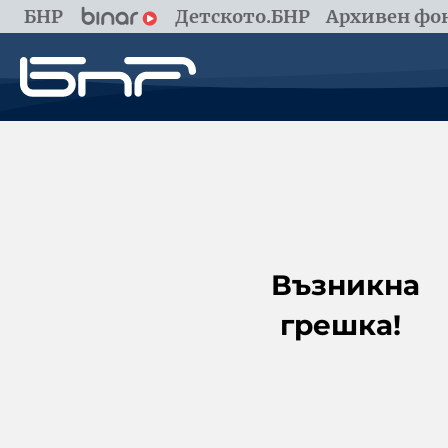
БНР
Детското.БНР
Архивен фон
Възникна
грешка!