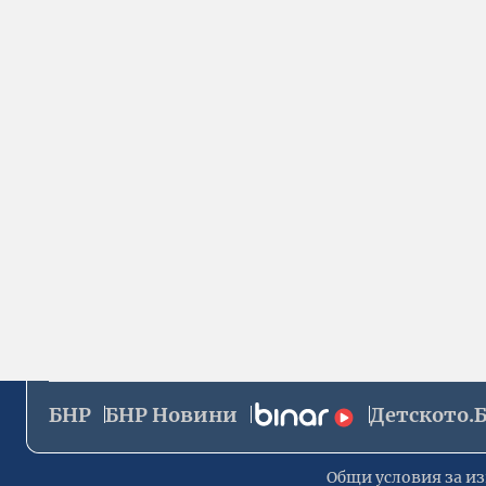
БНР
БНР Новини
Детското.
Общи условия за из