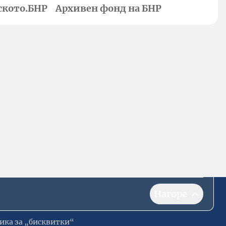
ското.БНР
Архивен фонд на БНР
Нагоре
ика за „бисквитки“