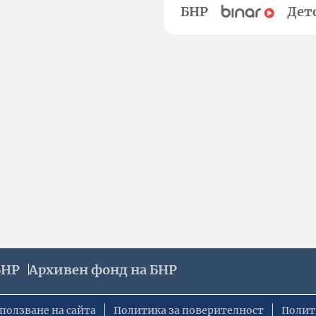
БНР
Дет
БНР
Архивен фонд на БНР
ползване на сайта
Политика за поверителност
Полит