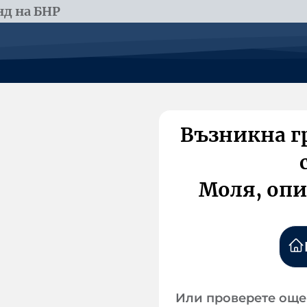
д на БНР
Възникна г
Моля, опи
Или проверете още 