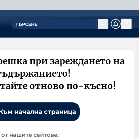
решка при зареждането на
съдържанието!
тайте отново по-късно!
Към начална страница
от нашите сайтове: