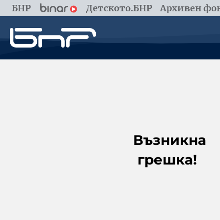
БНР
Детското.БНР
Архивен фон
Възникна
грешка!