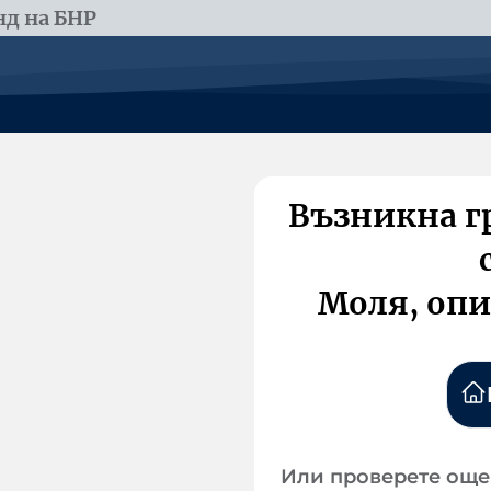
д на БНР
Възникна г
Моля, опи
Или проверете още 