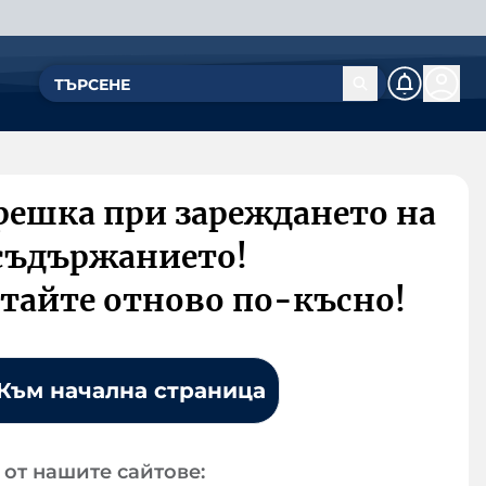
решка при зареждането на
съдържанието!
тайте отново по-късно!
Към начална страница
от нашите сайтове: