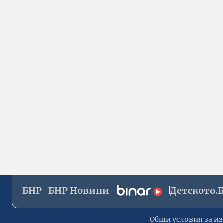
БНР
БНР Новини
Детското.
Общи условия за из