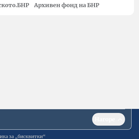
ското.БНР
Архивен фонд на БНР
Нагоре
ика за „бисквитки“