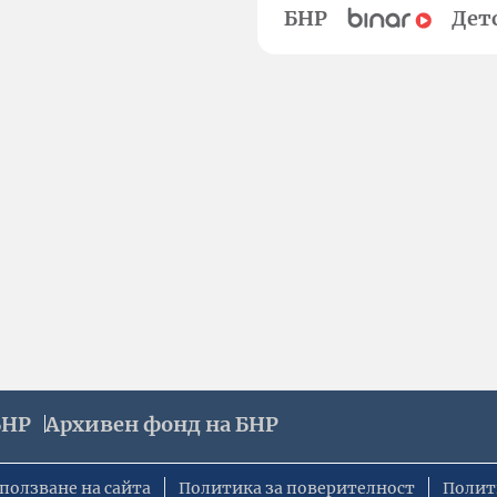
БНР
Дет
БНР
Архивен фонд на БНР
ползване на сайта
Политика за поверителност
Полит