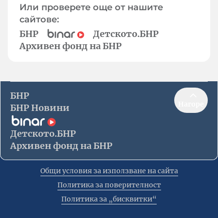
Или проверете още от нашите
сайтове:
БНР
Детското.БНР
Архивен фонд на БНР
БНР
Нагоре
БНР Новини
Детското.БНР
Архивен фонд на БНР
Общи условия за използване на сайта
Политика за поверителност
Политика за „бисквитки“