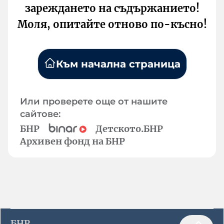
зареждането на съдържанието!
Моля, опитайте отново по-късно!
Към начална страница
Или проверете още от нашите
сайтове:
БНР
Детското.БНР
Архивен фонд на БНР
БНР