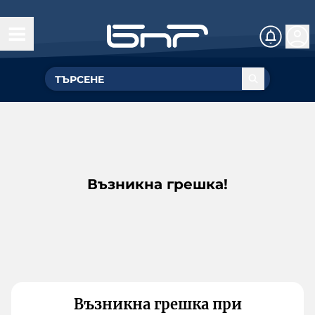
Възникна грешка!
Възникна грешка при