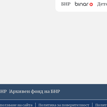
БНР
Дет
БНР
Архивен фонд на БНР
ползване на сайта
Политика за поверителност
Полит