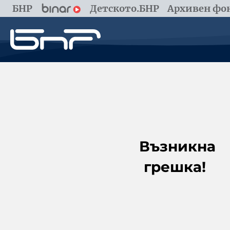
БНР
Детското.БНР
Архивен фон
Възникна
грешка!