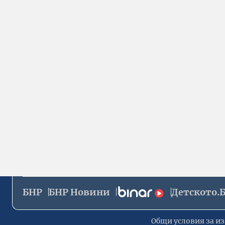
БНР
БНР Новини
Детското.
Общи условия за из