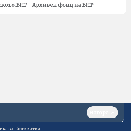
ското.БНР
Архивен фонд на БНР
Нагоре
ика за „бисквитки“