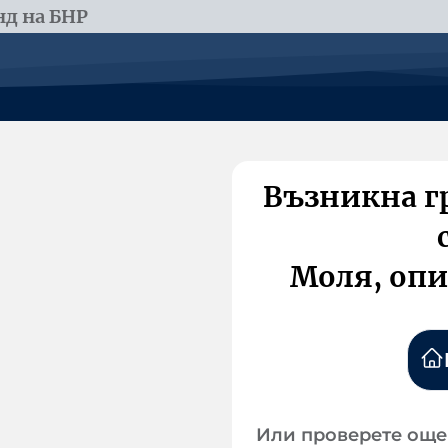
д на БНР
Възникна г
Моля, опи
Или проверете още 