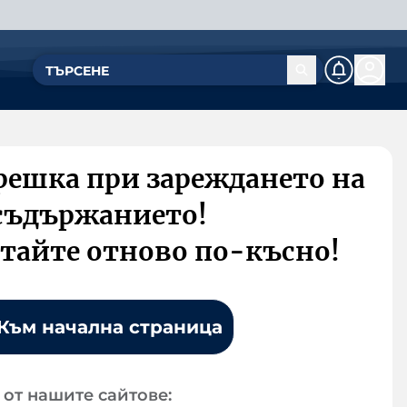
решка при зареждането на
съдържанието!
тайте отново по-късно!
Към начална страница
от нашите сайтове: