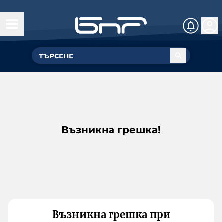
Възникна грешка!
Възникна грешка при