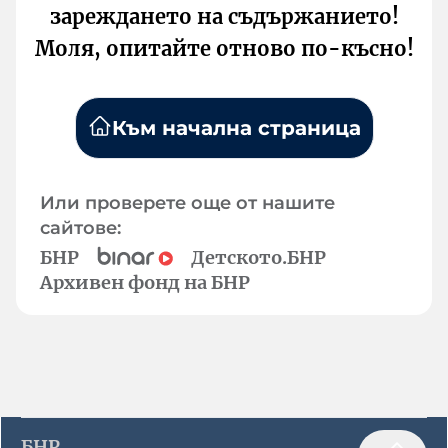
зареждането на съдържанието!
Моля, опитайте отново по-късно!
Към начална страница
Или проверете още от нашите
сайтове:
БНР
Детското.БНР
Архивен фонд на БНР
БНР