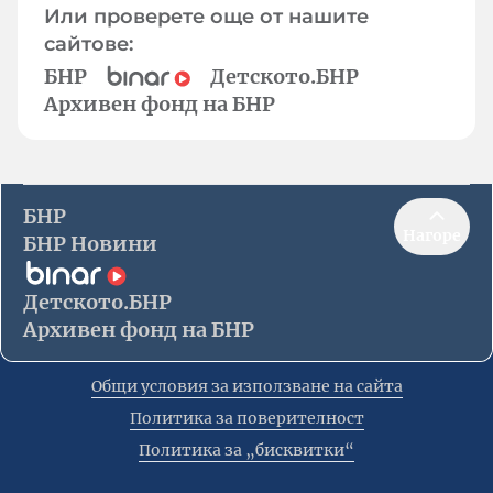
Или проверете още от нашите
сайтове:
БНР
Детското.БНР
Архивен фонд на БНР
БНР
Нагоре
БНР Новини
Детското.БНР
Архивен фонд на БНР
Общи условия за използване на сайта
Политика за поверителност
Политика за „бисквитки“