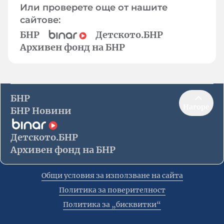
Или проверете още от нашите
сайтове:
БНР
Детското.БНР
Архивен фонд на БНР
БНР
Нагоре
БНР Новини
Детското.БНР
Архивен фонд на БНР
Общи условия за използване на сайта
Политика за поверителност
Политика за „бисквитки“