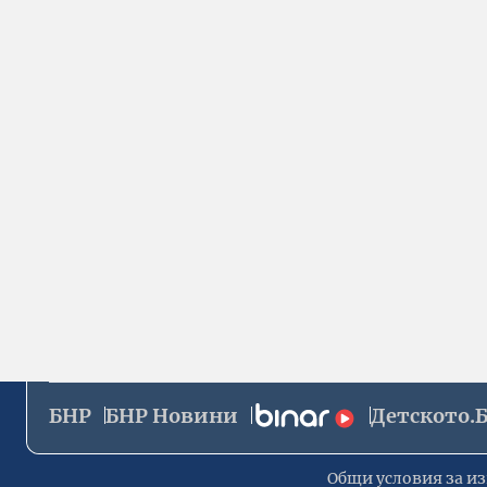
БНР
БНР Новини
Детското.
Общи условия за из