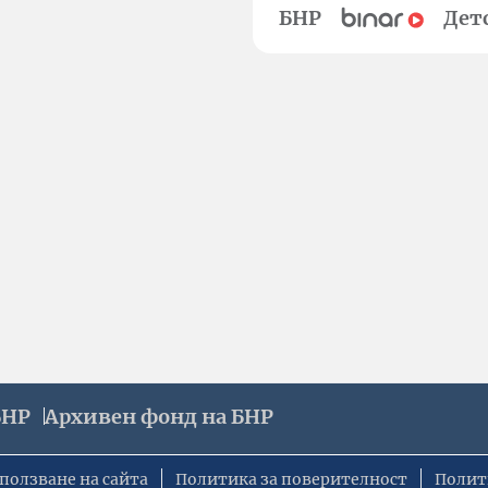
БНР
Дет
БНР
Архивен фонд на БНР
ползване на сайта
Политика за поверителност
Полит