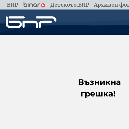
БНР
Детското.БНР
Архивен фон
Възникна
грешка!