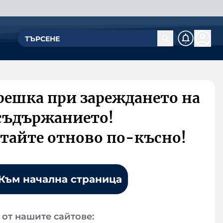
решка при зареждането на
съдържанието!
тайте отново по-късно!
Към начална страница
от нашите сайтове: