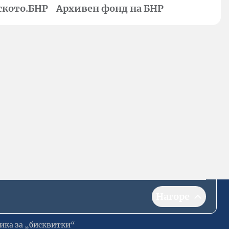
ското.БНР
Архивен фонд на БНР
Нагоре
ика за „бисквитки“