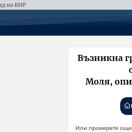
д на БНР
Възникна г
Моля, опи
Или проверете още 