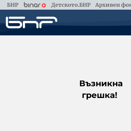
БНР
Детското.БНР
Архивен фон
Възникна
грешка!