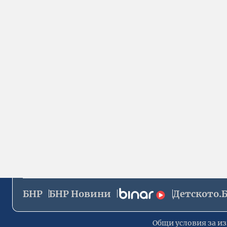
БНР
БНР Новини
Детското.
Общи условия за из