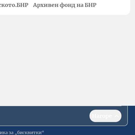
ското.БНР
Архивен фонд на БНР
Нагоре
ика за „бисквитки“