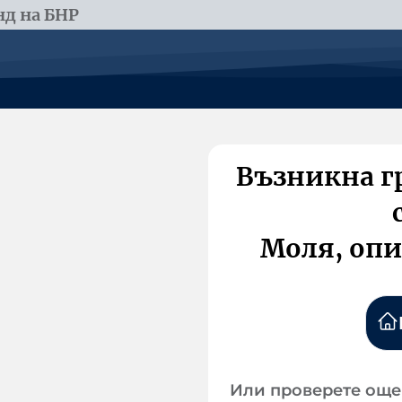
д на БНР
Възникна г
Моля, опи
Или проверете още 