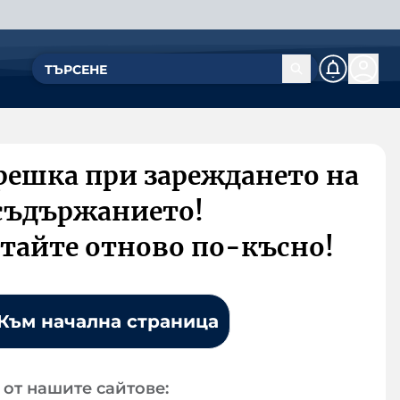
решка при зареждането на
съдържанието!
тайте отново по-късно!
Към начална страница
от нашите сайтове: