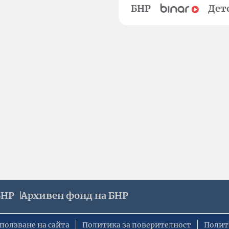
БНР
Дет
БНР
Архивен фонд на БНР
ползване на сайта
Политика за поверителност
Полит