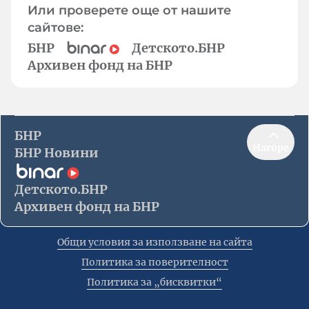
Или проверете още от нашите
сайтове:
БНР
Детското.БНР
Архивен фонд на БНР
БНР
Нагоре
БНР Новини
Детското.БНР
Архивен фонд на БНР
Общи условия за използване на сайта
Политика за поверителност
Политика за „бисквитки“