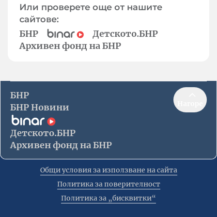
Или проверете още от нашите
сайтове:
БНР
Детското.БНР
Архивен фонд на БНР
БНР
Нагоре
БНР Новини
Детското.БНР
Архивен фонд на БНР
Общи условия за използване на сайта
Политика за поверителност
Политика за „бисквитки“