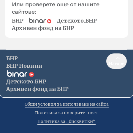
Или проверете още от нашите
сайтове:
БНР
Детското.БНР
Архивен фонд на БНР
БНР
Нагоре
БНР Новини
Детското.БНР
Архивен фонд на БНР
Общи условия за използване на сайта
Политика за поверителност
Политика за „бисквитки“