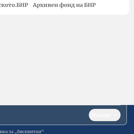
ското.БНР
Архивен фонд на БНР
Нагоре
ика за „бисквитки“