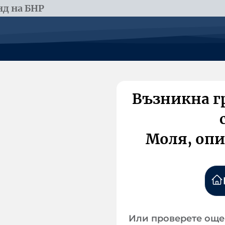
д на БНР
Възникна г
Моля, опи
Или проверете още 