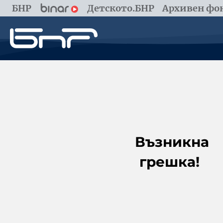
БНР
Детското.БНР
Архивен фон
Възникна
грешка!