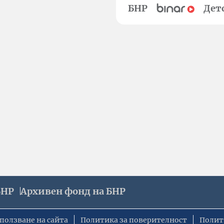
БНР
Дет
БНР
Архивен фонд на БНР
ползване на сайта
Политика за поверителност
Полит