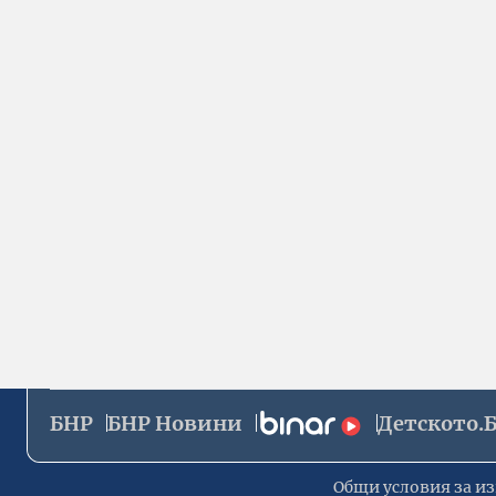
БНР
БНР Новини
Детското.
Общи условия за из