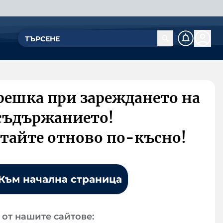
решка при зареждането на
съдържанието!
тайте отново по-късно!
Към начална страница
от нашите сайтове: