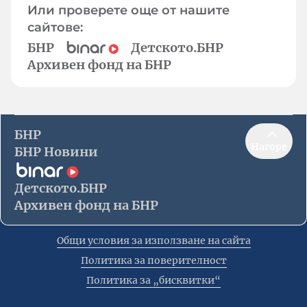
Или проверете още от нашите
сайтове:
БНР
Детското.БНР
Архивен фонд на БНР
БНР
Нагоре
БНР Новини
Детското.БНР
Архивен фонд на БНР
Общи условия за използване на сайта
Политика за поверителност
Политика за „бисквитки“