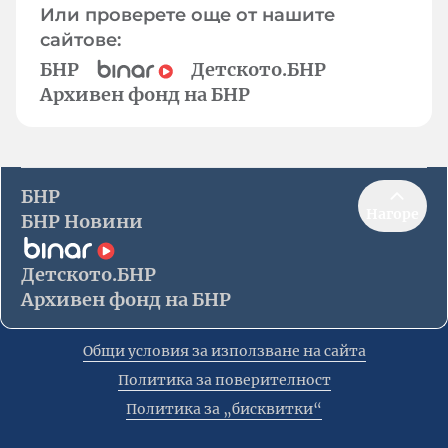
Или проверете още от нашите
сайтове:
БНР
Детското.БНР
Архивен фонд на БНР
БНР
Нагоре
БНР Новини
Детското.БНР
Архивен фонд на БНР
Общи условия за използване на сайта
Политика за поверителност
Политика за „бисквитки“