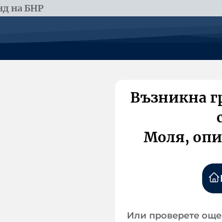
д на БНР
Възникна г
Моля, опи
Или проверете още 