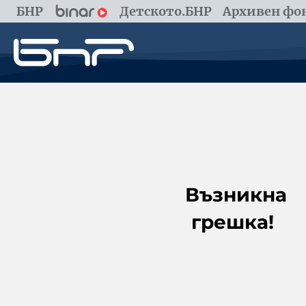
БНР
Детското.БНР
Архивен фон
Възникна
грешка!