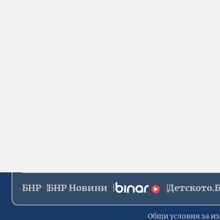
БНР
БНР Новини
Детското.
Общи условия за из