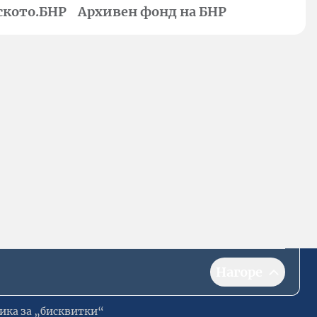
ското.БНР
Архивен фонд на БНР
Нагоре
ика за „бисквитки“