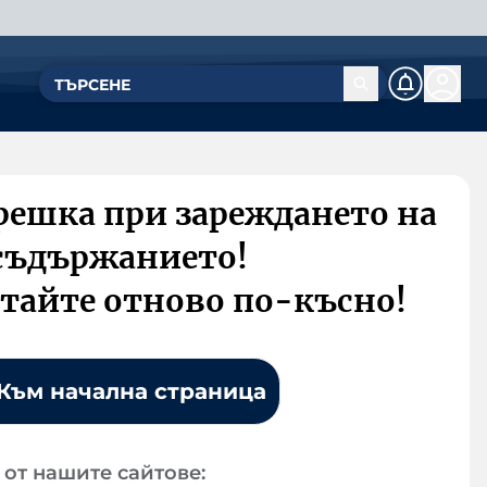
решка при зареждането на
съдържанието!
тайте отново по-късно!
Към начална страница
от нашите сайтове: