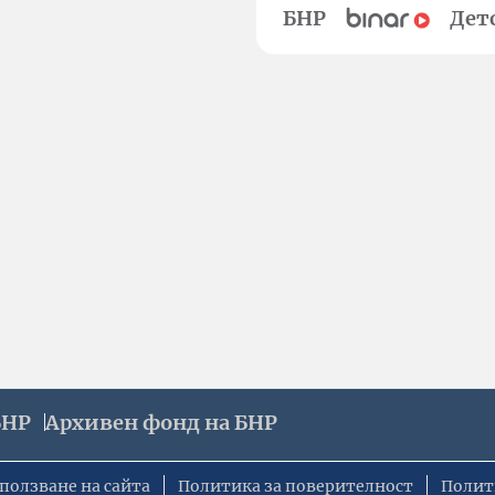
БНР
Дет
БНР
Архивен фонд на БНР
ползване на сайта
Политика за поверителност
Полит