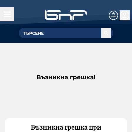
Възникна грешка!
Възникна грешка при