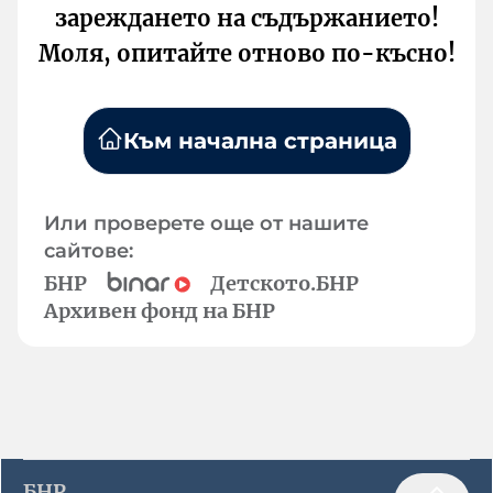
зареждането на съдържанието!
Моля, опитайте отново по-късно!
Към начална страница
Или проверете още от нашите
сайтове:
БНР
Детското.БНР
Архивен фонд на БНР
БНР