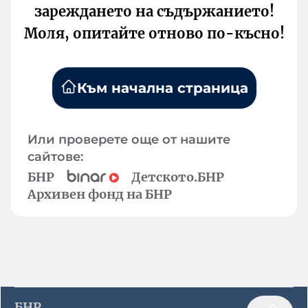
зареждането на съдържанието!
Моля, опитайте отново по-късно!
Към начална страница
Или проверете още от нашите
сайтове:
БНР
Детското.БНР
Архивен фонд на БНР
БНР