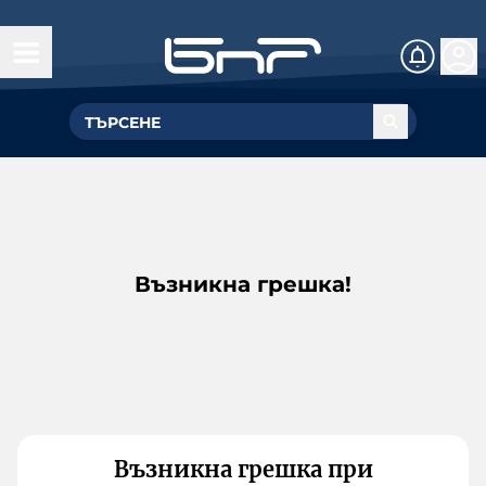
Възникна грешка!
Възникна грешка при