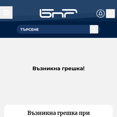
Възникна грешка!
Възникна грешка при