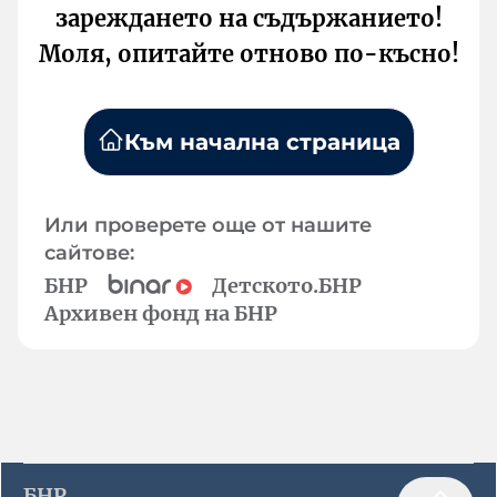
зареждането на съдържанието!
Моля, опитайте отново по-късно!
Към начална страница
Или проверете още от нашите
сайтове:
БНР
Детското.БНР
Архивен фонд на БНР
БНР