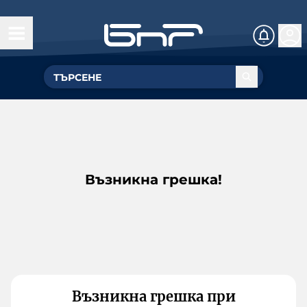
Възникна грешка!
Възникна грешка при