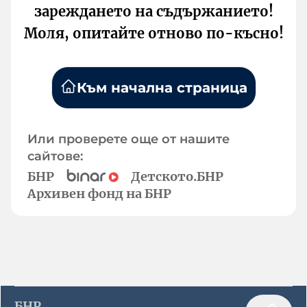
зареждането на съдържанието!
Моля, опитайте отново по-късно!
Към начална страница
Или проверете още от нашите
сайтове:
БНР
Детското.БНР
Архивен фонд на БНР
БНР