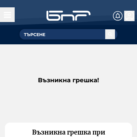
Възникна грешка!
Възникна грешка при