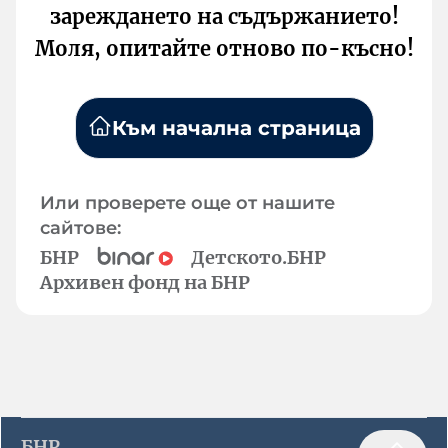
зареждането на съдържанието!
Моля, опитайте отново по-късно!
Към начална страница
Или проверете още от нашите
сайтове:
БНР
Детското.БНР
Архивен фонд на БНР
БНР