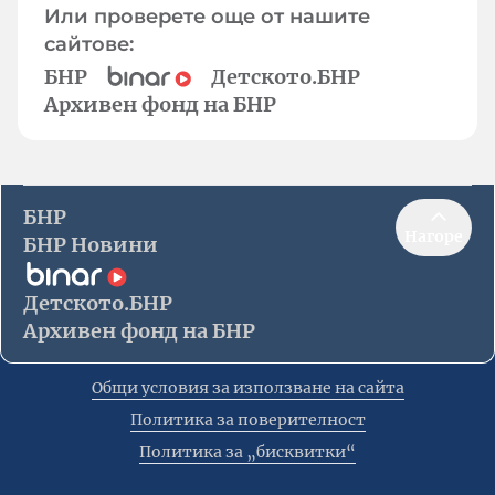
Или проверете още от нашите
сайтове:
БНР
Детското.БНР
Архивен фонд на БНР
БНР
Нагоре
БНР Новини
Детското.БНР
Архивен фонд на БНР
Общи условия за използване на сайта
Политика за поверителност
Политика за „бисквитки“