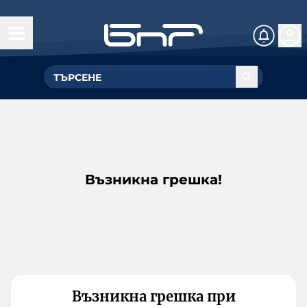
Възникна грешка!
Възникна грешка при