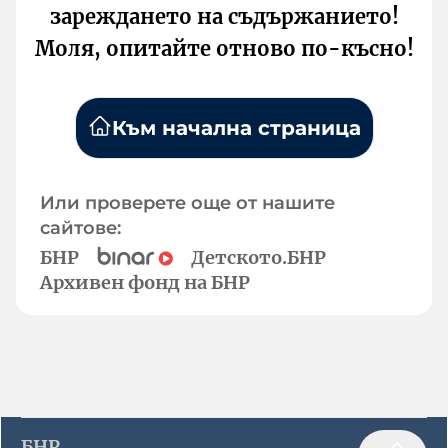
зареждането на съдържанието!
Моля, опитайте отново по-късно!
Към начална страница
Или проверете още от нашите
сайтове:
БНР
Детското.БНР
Архивен фонд на БНР
БНР