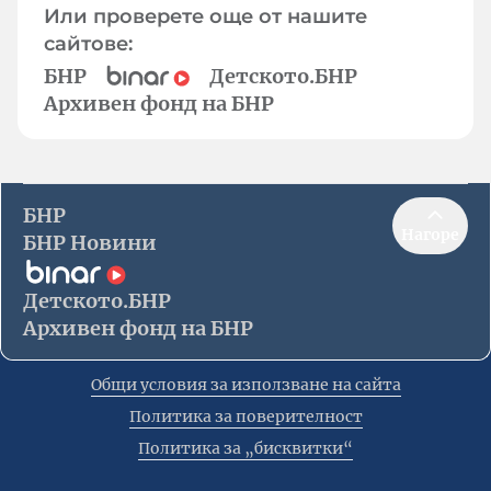
Или проверете още от нашите
сайтове:
БНР
Детското.БНР
Архивен фонд на БНР
БНР
Нагоре
БНР Новини
Детското.БНР
Архивен фонд на БНР
Общи условия за използване на сайта
Политика за поверителност
Политика за „бисквитки“