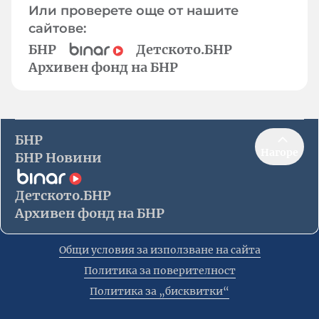
Или проверете още от нашите
сайтове:
БНР
Детското.БНР
Архивен фонд на БНР
БНР
Нагоре
БНР Новини
Детското.БНР
Архивен фонд на БНР
Общи условия за използване на сайта
Политика за поверителност
Политика за „бисквитки“