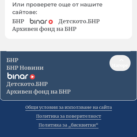
Или проверете още от нашите
сайтове:
БНР
Детското.БНР
Архивен фонд на БНР
БНР
Нагоре
БНР Новини
Детското.БНР
Архивен фонд на БНР
Общи условия за използване на сайта
Политика за поверителност
Политика за „бисквитки“