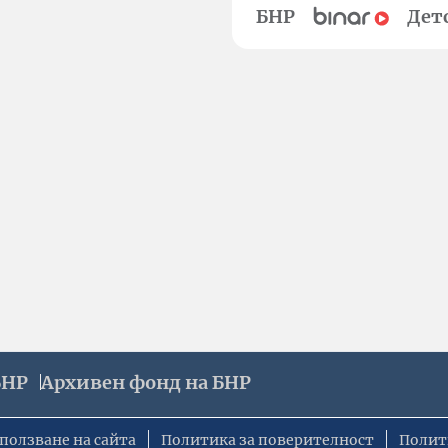
БНР
Дет
БНР
Архивен фонд на БНР
ползване на сайта
Политика за поверителност
Полит