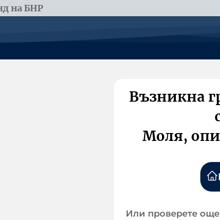
д на БНР
Възникна г
Моля, опи
Или проверете още 