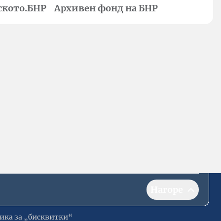
ското.БНР
Архивен фонд на БНР
Нагоре
ика за „бисквитки“