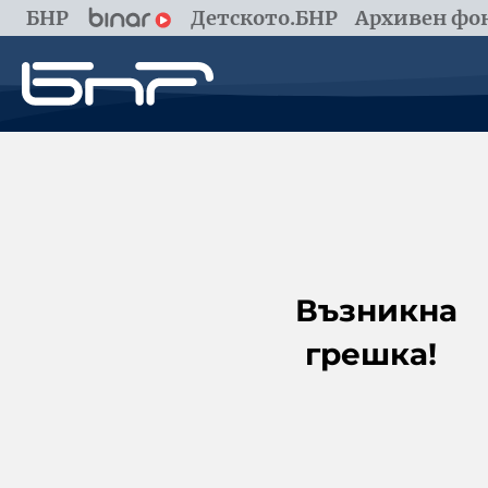
БНР
Детското.БНР
Архивен фон
Възникна
грешка!