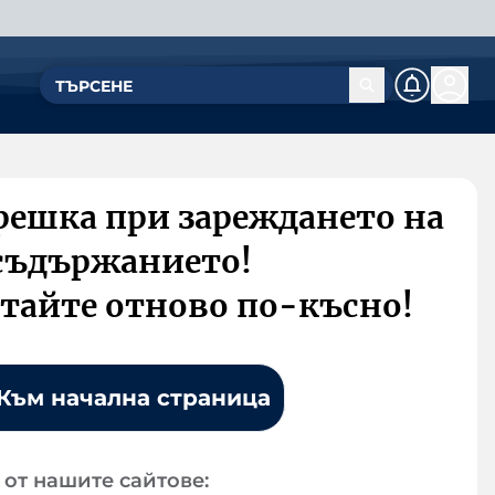
решка при зареждането на
съдържанието!
тайте отново по-късно!
Към начална страница
от нашите сайтове: