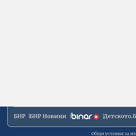
БНР
БНР Новини
Детското.
Общи условия за из