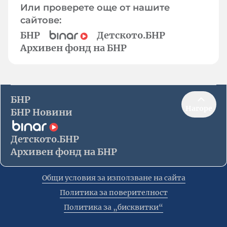
Или проверете още от нашите
сайтове:
БНР
Детското.БНР
Архивен фонд на БНР
БНР
Нагоре
БНР Новини
Детското.БНР
Архивен фонд на БНР
Общи условия за използване на сайта
Политика за поверителност
Политика за „бисквитки“