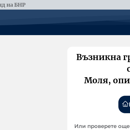
д на БНР
Възникна г
Моля, опи
Или проверете още 