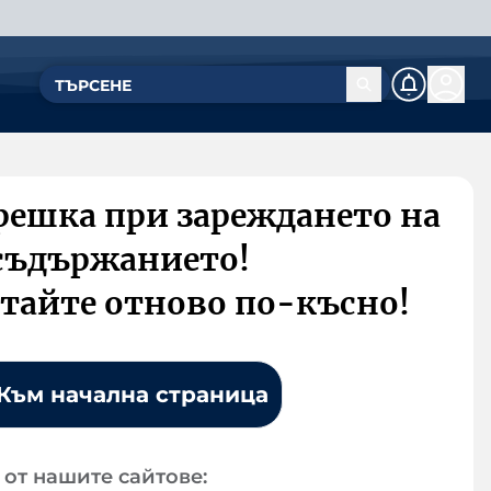
решка при зареждането на
съдържанието!
тайте отново по-късно!
Към начална страница
от нашите сайтове: