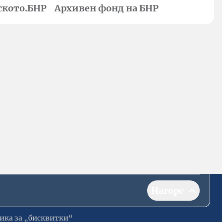
ското.БНР
Архивен фонд на БНР
Нагоре
ика за „бисквитки“