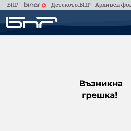
БНР
Детското.БНР
Архивен фон
Възникна
грешка!