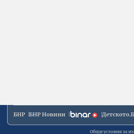
БНР
БНР Новини
Детското.
Общи условия за из