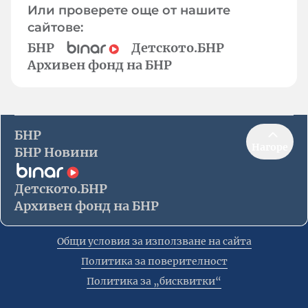
Или проверете още от нашите
сайтове:
БНР
Детското.БНР
Архивен фонд на БНР
БНР
Нагоре
БНР Новини
Детското.БНР
Архивен фонд на БНР
Общи условия за използване на сайта
Политика за поверителност
Политика за „бисквитки“