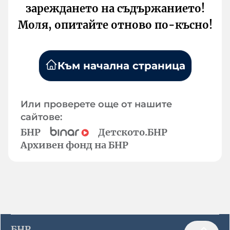
зареждането на съдържанието!
Моля, опитайте отново по-късно!
Към начална страница
Или проверете още от нашите
сайтове:
БНР
Детското.БНР
Архивен фонд на БНР
БНР