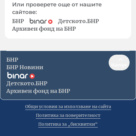
Или проверете още от нашите
сайтове:
БНР
Детското.БНР
Архивен фонд на БНР
БНР
Нагоре
БНР Новини
Детското.БНР
Архивен фонд на БНР
Общи условия за използване на сайта
Политика за поверителност
Политика за „бисквитки“