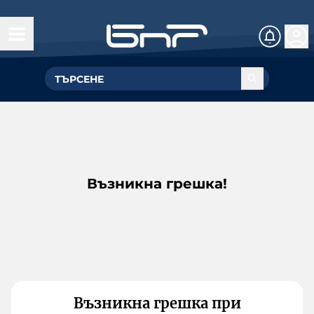
Възникна грешка!
Възникна грешка при