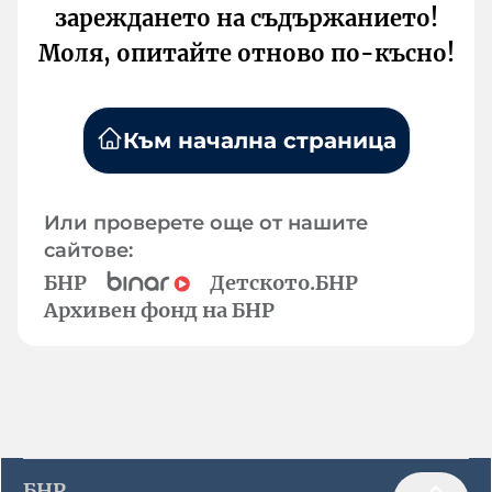
зареждането на съдържанието!
Моля, опитайте отново по-късно!
Към начална страница
Или проверете още от нашите
сайтове:
БНР
Детското.БНР
Архивен фонд на БНР
БНР