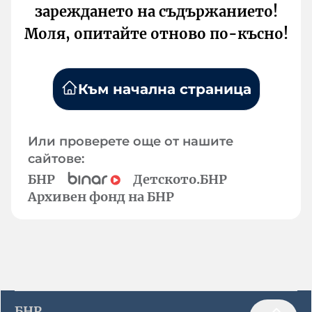
зареждането на съдържанието!
Моля, опитайте отново по-късно!
Към начална страница
Или проверете още от нашите
сайтове:
БНР
Детското.БНР
Архивен фонд на БНР
БНР