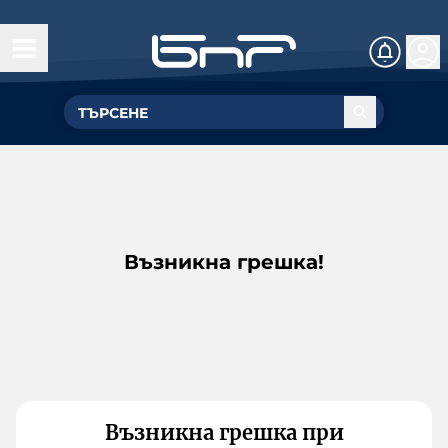
Възникна грешка!
Възникна грешка при