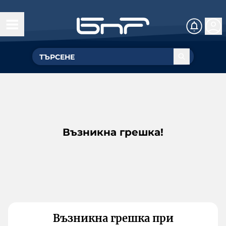
Възникна грешка!
Възникна грешка при