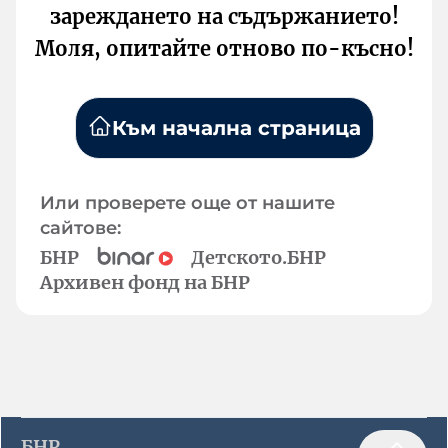
зареждането на съдържанието!
Моля, опитайте отново по-късно!
Към начална страница
Или проверете още от нашите
сайтове:
БНР
Детското.БНР
Архивен фонд на БНР
БНР