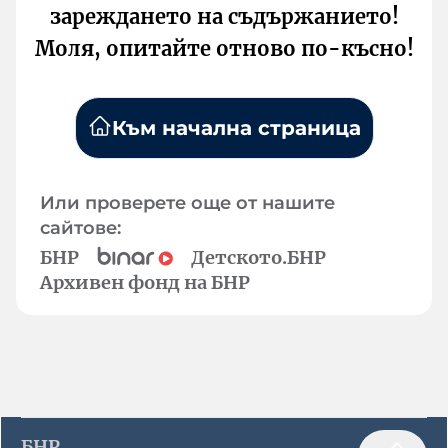
зареждането на съдържанието!
Моля, опитайте отново по-късно!
Към начална страница
Или проверете още от нашите
сайтове:
БНР
Детското.БНР
Архивен фонд на БНР
БНР