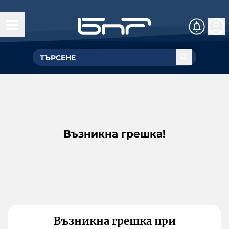
Възникна грешка!
Възникна грешка при