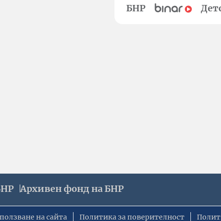
БНР
Дет
БНР
Архивен фонд на БНР
ползване на сайта
Политика за поверителност
Полит