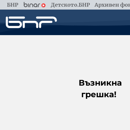
БНР
Детското.БНР
Архивен фон
Възникна
грешка!