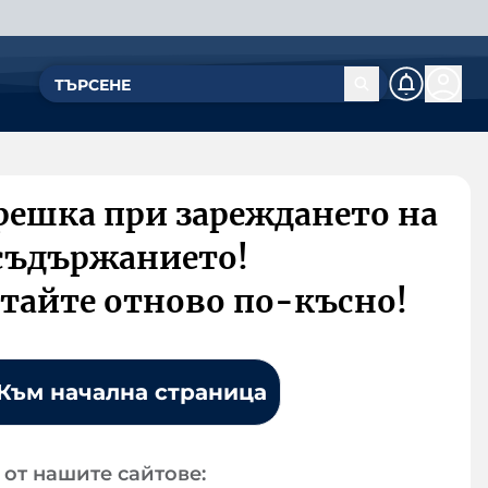
решка при зареждането на
съдържанието!
тайте отново по-късно!
Към начална страница
от нашите сайтове: