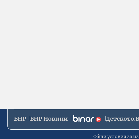
БНР
БНР Новини
Детското.
Общи условия за из