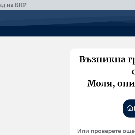
д на БНР
Възникна г
Моля, опи
Или проверете още 