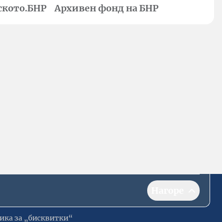
ското.БНР
Архивен фонд на БНР
Нагоре
ика за „бисквитки“