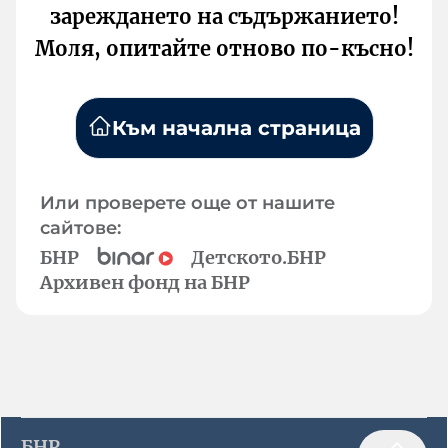
зареждането на съдържанието!
Моля, опитайте отново по-късно!
Към начална страница
Или проверете още от нашите
сайтове:
БНР
Детското.БНР
Архивен фонд на БНР
БНР