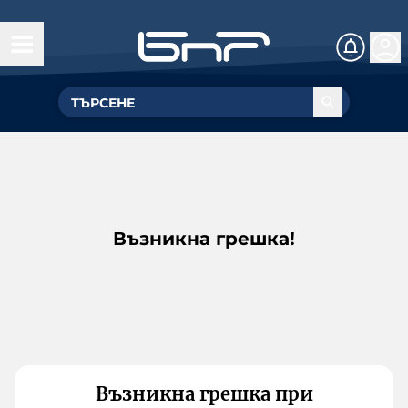
Възникна грешка!
Възникна грешка при