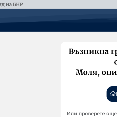
д на БНР
Възникна г
Моля, опи
Или проверете още 