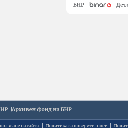
БНР
Дет
БНР
Архивен фонд на БНР
ползване на сайта
Политика за поверителност
Полит