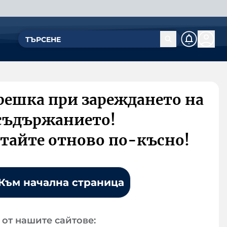
решка при зареждането на
съдържанието!
тайте отново по-късно!
Към начална страница
от нашите сайтове: