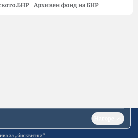
ското.БНР
Архивен фонд на БНР
Нагоре
ика за „бисквитки“