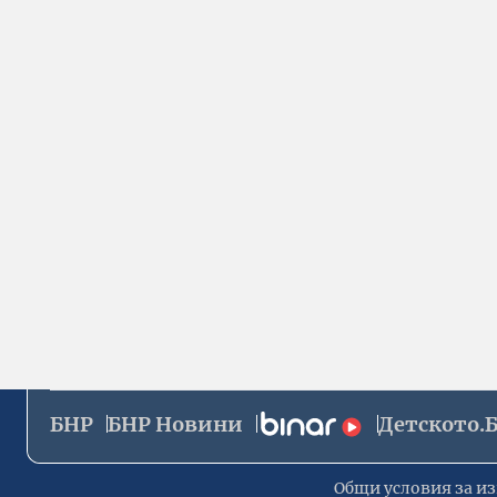
БНР
БНР Новини
Детското.
Общи условия за из