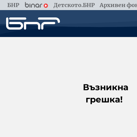
БНР
Детското.БНР
Архивен фон
Възникна
грешка!