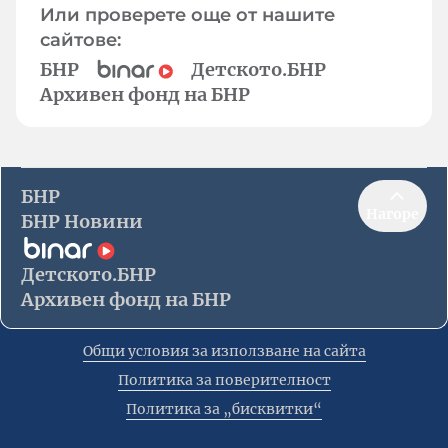
Или проверете още от нашите
сайтове:
БНР
Детското.БНР
Архивен фонд на БНР
БНР
Нагоре
БНР Новини
Детското.БНР
Архивен фонд на БНР
Общи условия за използване на сайта
Политика за поверителност
Политика за „бисквитки“