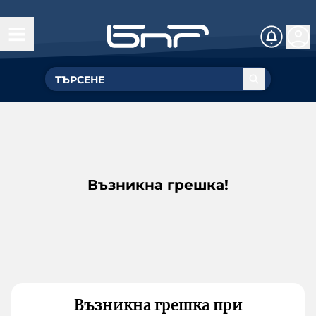
Възникна грешка!
Възникна грешка при