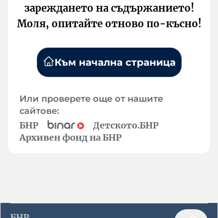
зареждането на съдържанието!
Моля, опитайте отново по-късно!
Към начална страница
Или проверете още от нашите
сайтове:
БНР
Детското.БНР
Архивен фонд на БНР
БНР