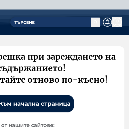
решка при зареждането на
съдържанието!
тайте отново по-късно!
Към начална страница
от нашите сайтове: