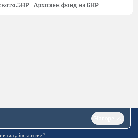
ското.БНР
Архивен фонд на БНР
Нагоре
ика за „бисквитки“