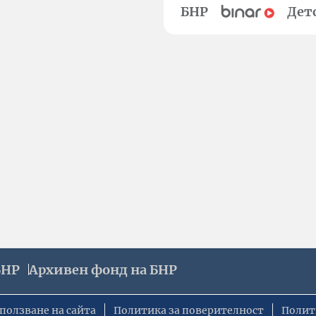
БНР
Дет
БНР
Архивен фонд на БНР
ползване на сайта
Политика за поверителност
Полит