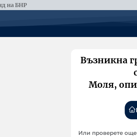
д на БНР
Възникна г
Моля, опи
Или проверете още 