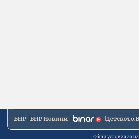
БНР
БНР Новини
Детското.
Общи условия за из