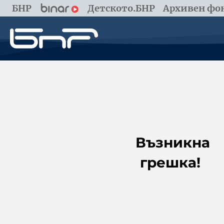
БНР
Детското.БНР
Архивен фон
Възникна
грешка!