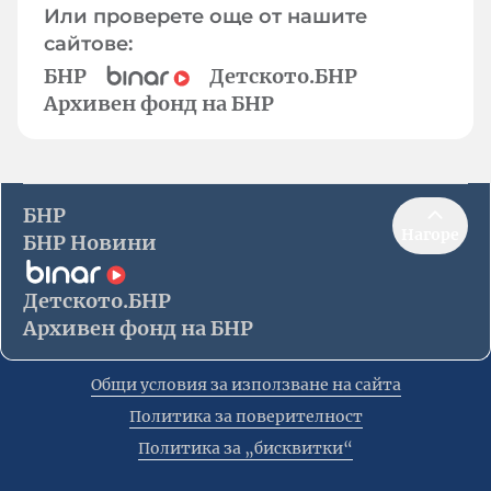
Или проверете още от нашите
сайтове:
БНР
Детското.БНР
Архивен фонд на БНР
БНР
Нагоре
БНР Новини
Детското.БНР
Архивен фонд на БНР
Общи условия за използване на сайта
Политика за поверителност
Политика за „бисквитки“