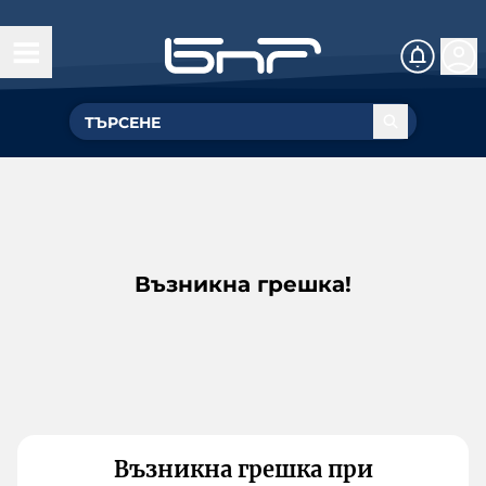
Възникна грешка!
Възникна грешка при