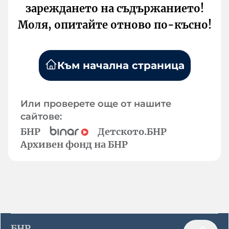
зареждането на съдържанието!
Моля, опитайте отново по-късно!
Към начална страница
Или проверете още от нашите
сайтове:
БНР
Детското.БНР
Архивен фонд на БНР
БНР